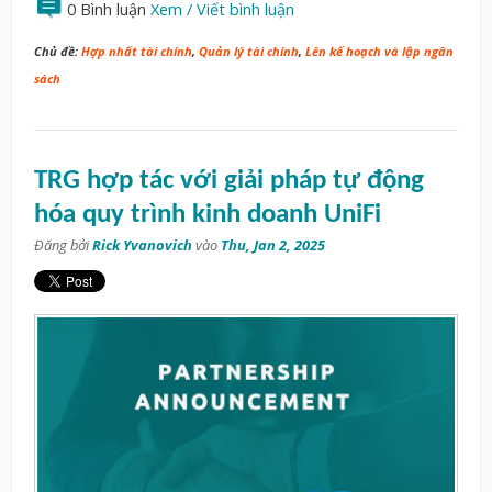
0 Bình luận
Xem / Viết bình luận
Chủ đề:
Hợp nhất tài chính
,
Quản lý tài chính
,
Lên kế hoạch và lập ngân
sách
TRG hợp tác với giải pháp tự động
hóa quy trình kinh doanh UniFi
Đăng bởi
Rick Yvanovich
vào
Thu, Jan 2, 2025