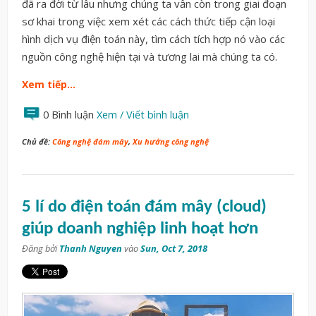
đã
ra
đời
từ
lâu
nhưng
chúng ta
vẫn
còn
trong
giai
đoạn
sơ
khai
trong
việc
xem xét các
cách thức
tiếp
cận
loại
hình
dịch vụ
điện
toán
n
ày
,
tìm
cách
tích
hợp
nó
vào
các
nguồn
công nghệ hiện
tại và tương lai mà chú
ng ta có.
Xem tiếp…
0 Bình luận
Xem / Viết bình luận
Chủ đề:
Công nghệ đám mây
,
Xu hướng công nghệ
5 lí do điện toán đám mây (cloud)
giúp doanh nghiệp linh hoạt hơn
Đăng bởi
Thanh Nguyen
vào
Sun, Oct 7, 2018