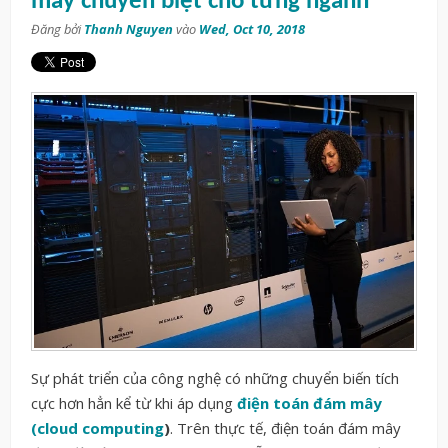
mây chuyên biệt cho từng ngành
Đăng bởi
Thanh Nguyen
vào
Wed, Oct 10, 2018
Sự
phát
triển
của
công
nghệ
có
nhữ
ng
chuyển
biến
tích
cực
hơn
hẳn
k
ể
từ
khi
áp
dụng
điện toán đám mây
(cloud computing
)
.
Trên thực tế, điện toán đám mâ
y