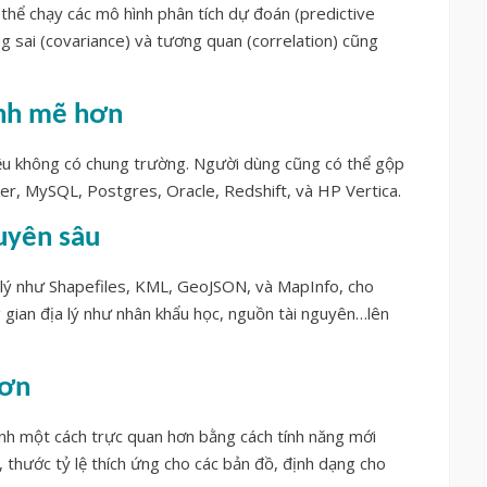
thể chạy các mô hình phân tích dự đoán (predictive
g sai (covariance) và tương quan (correlation) cũng
ạnh mẽ hơn
iệu không có chung trường. Người dùng cũng có thể gộp
ver, MySQL, Postgres, Oracle, Redshift, và HP Vertica.
huyên sâu
ịa lý như Shapefiles, KML, GeoJSON, và MapInfo, cho
 gian địa lý như nhân khẩu học, nguồn tài nguyên…lên
hơn
nh một cách trực quan hơn bằng cách tính năng mới
, thước tỷ lệ thích ứng cho các bản đồ, định dạng cho