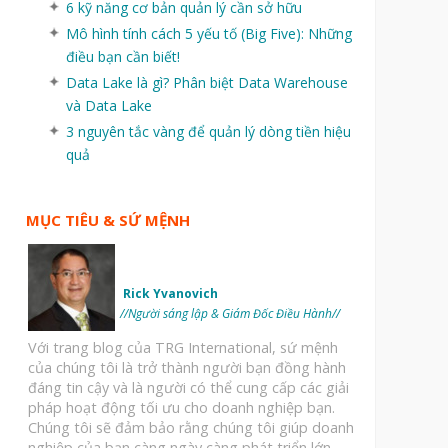
6 kỹ năng cơ bản quản lý cần sở hữu
Mô hình tính cách 5 yếu tố (Big Five): Những
điều bạn cần biết!
Data Lake là gì? Phân biệt Data Warehouse
và Data Lake
3 nguyên tắc vàng để quản lý dòng tiền hiệu
quả
MỤC TIÊU & SỨ MỆNH
Rick Yvanovich
//Người sáng lập & Giám Đốc Điều Hành//
Với trang blog của TRG International, sứ mệnh
của chúng tôi là trở thành người bạn đồng hành
đáng tin cậy và là người có thể cung cấp các giải
pháp hoạt động tối ưu cho doanh nghiệp bạn.
Chúng tôi sẽ đảm bảo rằng chúng tôi giúp doanh
nghiệp của bạn càng ngày càng phát triển lớn