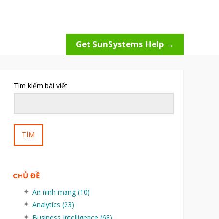
Get SunSystems Help →
Tìm kiếm bài viết
TÌM
CHỦ ĐỀ
An ninh mạng
(10)
Analytics
(23)
Business Intelligence
(68)