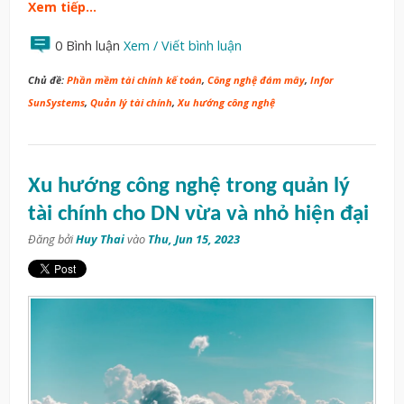
Xem tiếp…
0 Bình luận
Xem / Viết bình luận
Chủ đề:
Phần mềm tài chính kế toán
,
Công nghệ đám mây
,
Infor
SunSystems
,
Quản lý tài chính
,
Xu hướng công nghệ
Xu hướng công nghệ trong quản lý
tài chính cho DN vừa và nhỏ hiện đại
Đăng bởi
Huy Thai
vào
Thu, Jun 15, 2023