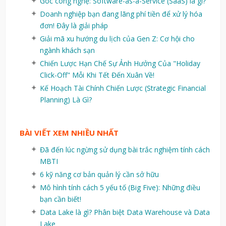
Góc công nghệ: Software-as-a-Service (SaaS) là gì?
Doanh nghiệp bạn đang lãng phí tiền để xử lý hóa
đơn! Đây là giải pháp
Giải mã xu hướng du lịch của Gen Z: Cơ hội cho
ngành khách sạn
Chiến Lược Hạn Chế Sự Ảnh Hưởng Của "Holiday
Click-Off" Mỗi Khi Tết Đến Xuân Về!
Kế Hoạch Tài Chính Chiến Lược (Strategic Financial
Planning) Là Gì?
BÀI VIẾT XEM NHIỀU NHẤT
Đã đến lúc ngừng sử dụng bài trắc nghiệm tính cách
MBTI
6 kỹ năng cơ bản quản lý cần sở hữu
Mô hình tính cách 5 yếu tố (Big Five): Những điều
bạn cần biết!
Data Lake là gì? Phân biệt Data Warehouse và Data
Lake